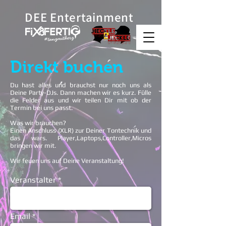
DEE Entertainment
Direkt buchen
Du hast alles und brauchst nur noch uns als
Deine Party-DJs. Dann machen wir es kurz. Fülle
die Felder aus und wir teilen Dir mit ob der
Termin bei uns passt.
Was wir brauchen?
Einen Anschluss (XLR) zur Deiner Tontechnik und
das wars. Player,Laptops,Controller,Micros
bringen wir mit.
Wir feuen uns auf Deine Veranstaltung!
Veranstalter
Email